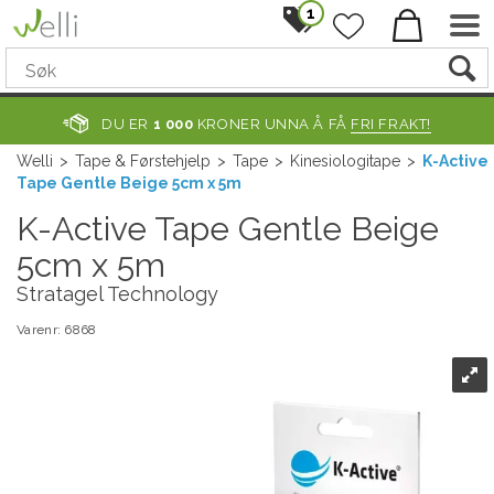
1
DU ER
1 000
KRONER UNNA Å FÅ
FRI FRAKT!
Welli
>
Tape & Førstehjelp
>
Tape
>
Kinesiologitape
>
K-Active
Tape Gentle Beige 5cm x 5m
K-Active Tape Gentle Beige
5cm x 5m
Stratagel Technology
Varenr:
6868