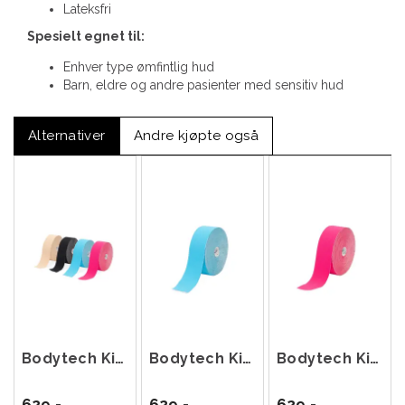
Lateksfri
Spesielt egnet til:
Enhver type ømfintlig hud
Barn, eldre og andre pasienter med sensitiv hud
Alternativer
Andre kjøpte også
Bodytech Kinesiology Tape 5cm x 22m
Bodytech Kinesiology Tape 5cm x 22m Blå
Bodytech Kinesiology Tape 5cm x 22m Rosa
629,-
629,-
629,-