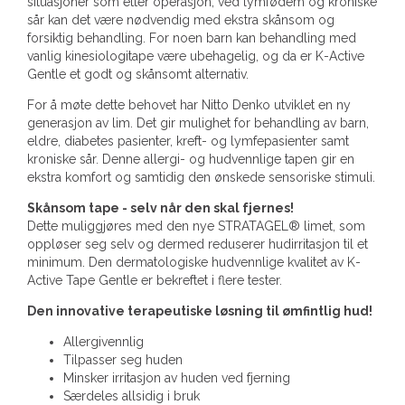
situasjoner som etter operasjon, ved lymfødem og kroniske
sår kan det være nødvendig med ekstra skånsom og
forsiktig behandling. For noen barn kan behandling med
vanlig kinesiologitape være ubehagelig, og da er K-Active
Gentle et godt og skånsomt alternativ.
For å møte dette behovet har Nitto Denko utviklet en ny
generasjon av lim. Det gir mulighet for behandling av barn,
eldre, diabetes pasienter, kreft- og lymfepasienter samt
kroniske sår. Denne allergi- og hudvennlige tapen gir en
ekstra komfort og samtidig den ønskede sensoriske stimuli.
Skånsom tape - selv når den skal fjernes!
Dette muliggjøres med den nye STRATAGEL® limet, som
oppløser seg selv og dermed reduserer hudirritasjon til et
minimum. Den dermatologiske hudvennlige kvalitet av K-
Active Tape Gentle er bekreftet i flere tester.
Den innovative terapeutiske løsning til ømfintlig hud!
Allergivennlig
Tilpasser seg huden
Minsker irritasjon av huden ved fjerning
Særdeles allsidig i bruk