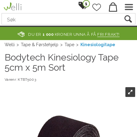
1
DU ER
1 000
KRONER UNNA Å FÅ
FRI FRAKT!
Welli
>
Tape & Førstehjelp
>
Tape
>
Kinesiologitape
Bodytech Kinesiology Tape
5cm x 5m Sort
Varenr:
KTBT5003