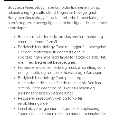
Bodytech Kinesiology Tape kan bidra til smertelindring,
rehabilitering og støtte uten å begrense bevegelighet.
Bodytech Kinesiology Tape kan forbedre blodsirkulasjon
uten å begrense bevegelighet som hos lignende, uelastiske
sportstaper.
Brukes i rehabiliterende, prestasjonsfremmende og
smertelindrende formål.
Bodytech Kinesiology Tape muliggjør full bevegelse
i leddet i motsetning til den tradisjonelle
sportsapingen hvor ledd tapes for støtte og stabilitet,
men med begrenset bevegelighet.
Forbedrer mobilitet i ledd og muskler samtidig som
den gir støtte og reduserer hevelse og inflamasjon.
Bodytech Kinesiology Tape puster og er
vannavstøtende, selvheftende og elastisk. Den kan
sitte på i flere dager og påvirker sirkulasjon og
lindringsprosessen døgnet rundt.
Reduserer reseptortrykket og forkorter
rehabiliteringstiden.
Limet aktiveres gjennom friksjon etter applisering.
Tapen etterlater ingen rester på huden og inneholder