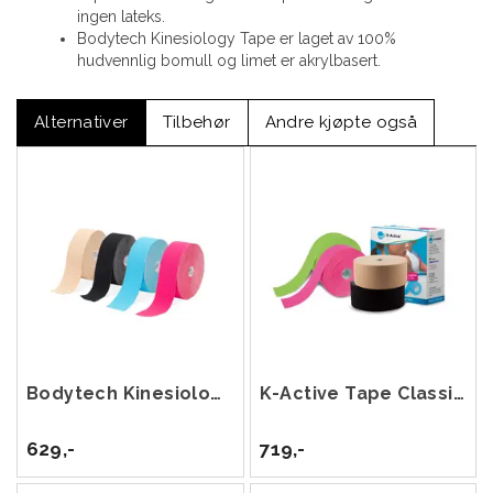
ingen lateks.
Bodytech Kinesiology Tape er laget av 100%
hudvennlig bomull og limet er akrylbasert.
Alternativer
Tilbehør
Andre kjøpte også
Bodytech Kinesiology Tape 5cm x 22m
K-Active Tape Classic 5 cm x 17 m
629,-
719,-