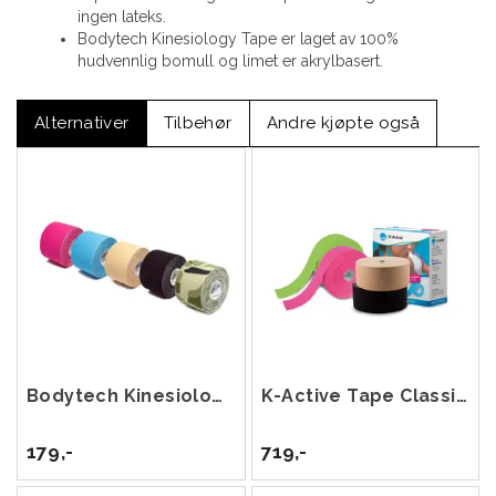
ingen lateks.
Bodytech Kinesiology Tape er laget av 100%
hudvennlig bomull og limet er akrylbasert.
Alternativer
Tilbehør
Andre kjøpte også
Bodytech Kinesiology Tape 5cm x 5m
K-Active Tape Classic 5 cm x 17 m
179,-
719,-