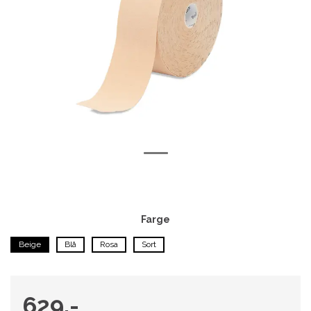
Farge
Beige
Blå
Rosa
Sort
629,-