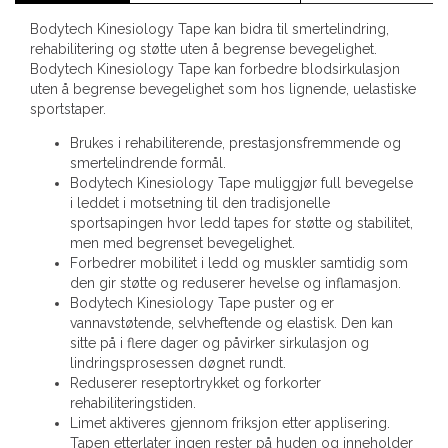
Bodytech Kinesiology Tape kan bidra til smertelindring,
rehabilitering og støtte uten å begrense bevegelighet.
Bodytech Kinesiology Tape kan forbedre blodsirkulasjon
uten å begrense bevegelighet som hos lignende, uelastiske
sportstaper.
Brukes i rehabiliterende, prestasjonsfremmende og
smertelindrende formål.
Bodytech Kinesiology Tape muliggjør full bevegelse
i leddet i motsetning til den tradisjonelle
sportsapingen hvor ledd tapes for støtte og stabilitet,
men med begrenset bevegelighet.
Forbedrer mobilitet i ledd og muskler samtidig som
den gir støtte og reduserer hevelse og inflamasjon.
Bodytech Kinesiology Tape puster og er
vannavstøtende, selvheftende og elastisk. Den kan
sitte på i flere dager og påvirker sirkulasjon og
lindringsprosessen døgnet rundt.
Reduserer reseptortrykket og forkorter
rehabiliteringstiden.
Limet aktiveres gjennom friksjon etter applisering.
Tapen etterlater ingen rester på huden og inneholder