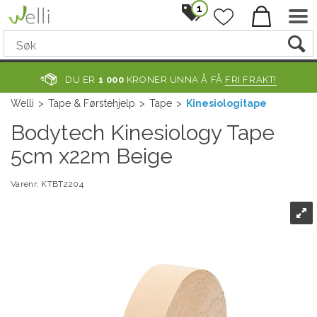
1
DU ER
1 000
KRONER UNNA Å FÅ
FRI FRAKT!
Welli
>
Tape & Førstehjelp
>
Tape
>
Kinesiologitape
Bodytech Kinesiology Tape
5cm x22m Beige
Varenr:
KTBT2204