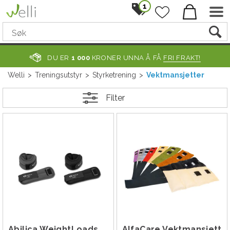
1
DU ER
1 000
KRONER UNNA Å FÅ
FRI FRAKT!
Welli
>
Treningsutstyr
>
Styrketrening
>
Vektmansjetter
Filter
Abilica WeightLoads Par
AlfaCare Vektmansjett