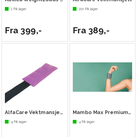
1
På lager
20+
På lager
Fra 399,-
Fra 389,-
AlfaCare Vektmansjett 0,5 kg Lilla
Mambo Max Premium Wrist & Ankel Weights
4
På lager
4
På lager