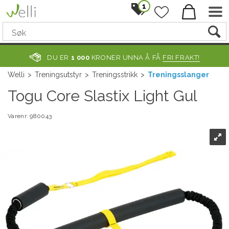
1
DU ER
1 000
KRONER UNNA Å FÅ
FRI FRAKT!
Welli
>
Treningsutstyr
>
Treningsstrikk
>
Treningsslanger
Togu Core Slastix Light Gul
Varenr:
980043