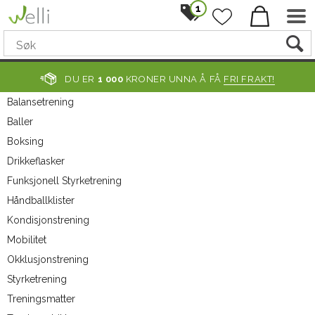
1
DU ER
1 000
KRONER UNNA Å FÅ
FRI FRAKT!
Balansetrening
Baller
Boksing
Drikkeflasker
Funksjonell Styrketrening
Håndballklister
Kondisjonstrening
Mobilitet
Okklusjonstrening
Styrketrening
Treningsmatter