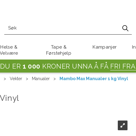
Helse &
Tape &
Kampanjer
I
Velvære
Førstehjelp
DU ER
1 000
KRONER UNNA Å FÅ
FRI FRA
>
Vekter
>
Manualer
>
Mambo Max Manualer 1 kg Vinyl
Vinyl