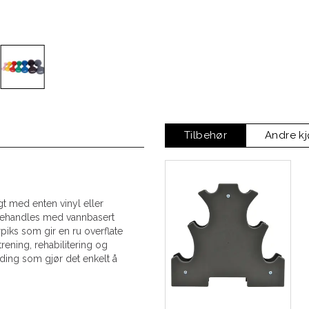
Tilbehør
Andre k
t med enten vinyl eller
 behandles med vannbasert
piks som gir en ru overflate
rening, rehabilitering og
oding som gjør det enkelt å