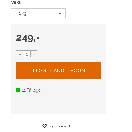
Vekt
1 kg
249,-
-
+
11
På lager
Legg i ønskeliste