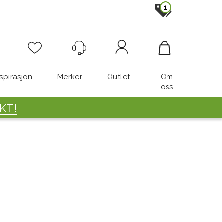
1
Logg inn
nspirasjon
Merker
Outlet
Om
oss
KT!