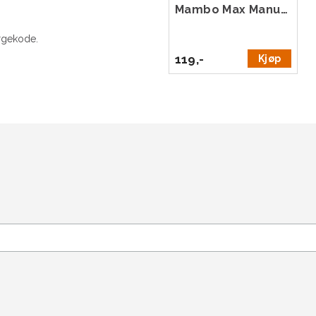
Mambo Max Manualstativ
argekode.
119,-
Kjøp