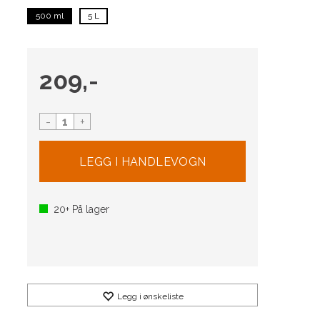
500 ml
5 L
209,-
-
+
20+
På lager
Legg i ønskeliste