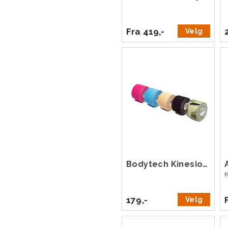
Fra 419,-
Velg
Bodytech Kinesiology Tape 5cm x 5m
179,-
Velg