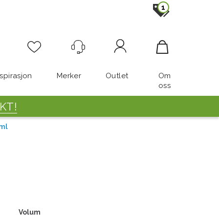
1
Logg inn
nspirasjon
Merker
Outlet
Om
oss
KT!
 ml
Volum