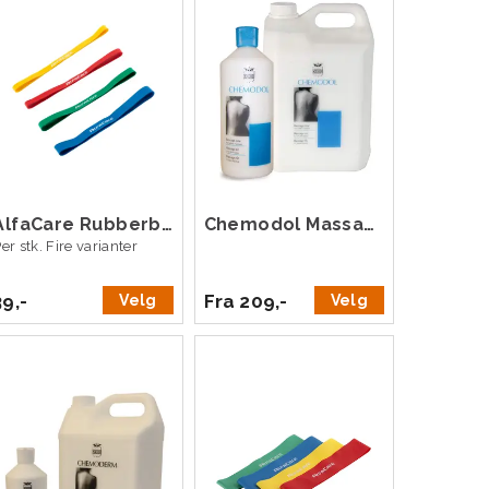
AlfaCare Rubberband
Chemodol Massasjeolje
er stk. Fire varianter
39,-
Fra 209,-
Velg
Velg