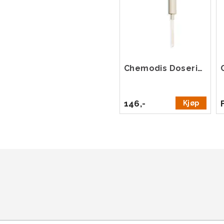
Chemodis Doseringspumpe 5 liter
146,-
Kjøp