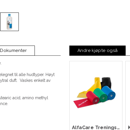
Dokumenter
Andre kjøpte også
.
egnet til alle hudtyper. Høyt
ral duft. Vaskes enkelt av
 stearic acid, amino methyl
ance.
AlfaCare Treningsbånd 25 m