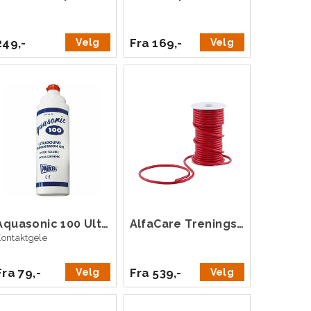
249,-
Fra 169,-
Velg
Velg
Aquasonic 100 Ultralydgel Blå
AlfaCare Treningsslange 20 m
Kontaktgele
Fra 79,-
Fra 539,-
Velg
Velg