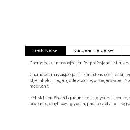
Beskrivelse
Kundeanmeldelser
Chemodol er massasjeoljen for profesjonelle brukere
Chemodol massasjeolje har konsistens som lotion. Vel
oljeinnhold, meget gode absorbsjonsegenskaper. Nøyt
med vann.
Innhold: Paraffinum liquidum, aqua, glyceryl stearate,
propanol, ethylhexyl glycerin, phenoxyethanol, fragr