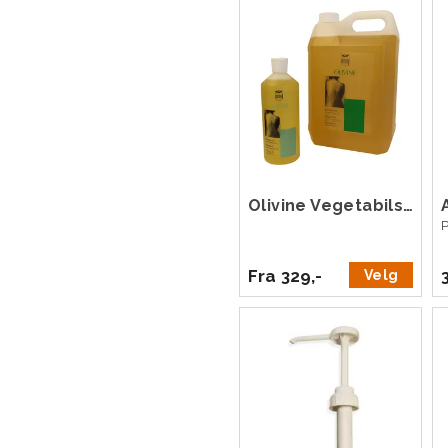
Olivine Vegetabilsk Massasjeolje
P
Fra 329,-
Velg