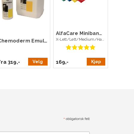
AlfaCare Miniband 4-pack
X-Lett/Lett/Medium/Hard
Chemoderm Emulsion
Fra 319,-
169,-
Velg
Kjøp
*
obligatorisk felt