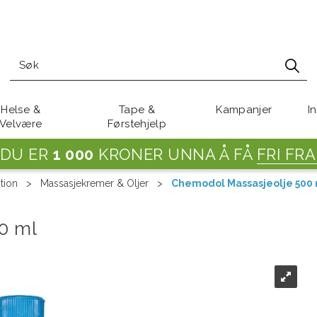
Helse &
Tape &
Kampanjer
I
Velvære
Førstehjelp
DU ER
1 000
KRONER UNNA Å FÅ
FRI FRA
tion
>
Massasjekremer & Oljer
>
Chemodol Massasjeolje 500
0 ml