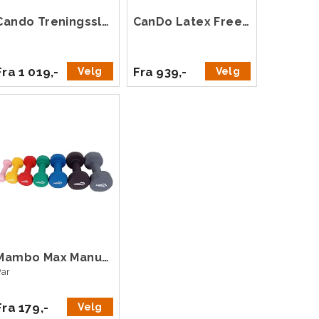
Cando Treningsslange Lateksfri 30,5 m
CanDo Latex Free Treningsbånd 22,5 m
Fra 1 019,-
Fra 939,-
Velg
Velg
Mambo Max Manualer
Par
Fra 179,-
Velg