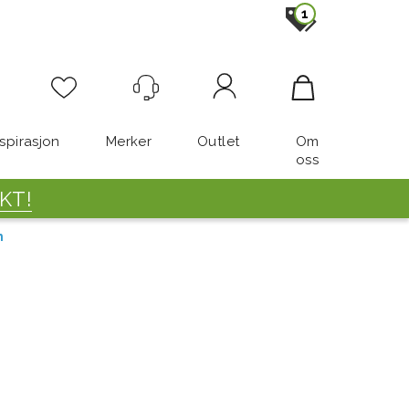
1
Logg inn
nspirasjon
Merker
Outlet
Om
oss
KT!
m