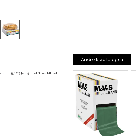
Andre kjøpte også
l. Tilgjengelig i fem varianter