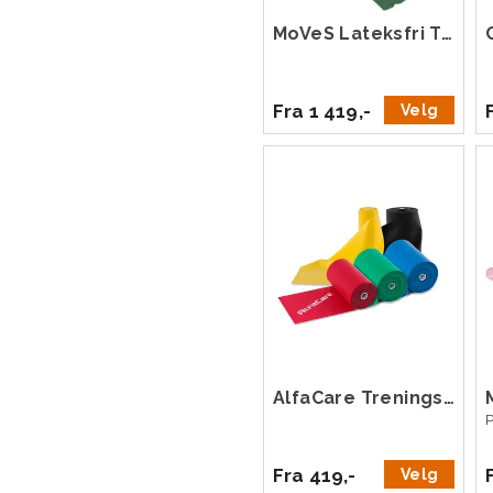
MoVeS Lateksfri Treningsbånd 45,5 m
Fra 1 419,-
Velg
AlfaCare Treningsbånd 25 m
Fra 419,-
Velg