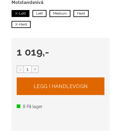
Motstandsnivå
X-Lett
Lett
Medium
Hard
X-Hard
1 019,-
-
+
8
På lager