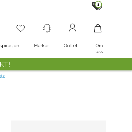
1
Logg inn
nspirasjon
Merker
Outlet
Om
oss
KT!
old