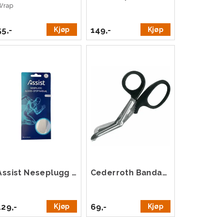
Wrap
55,-
149,-
Kjøp
Kjøp
Assist Neseplugg (2 stk)
Cederroth Bandasjesaks 19 cm
129,-
69,-
Kjøp
Kjøp