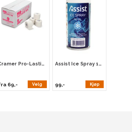
Cramer Pro-Lastic Tear Stretch Tape
Assist Ice Spray 150 ml
Fra 69,-
99,-
Velg
Kjøp