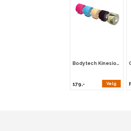
Bodytech Kinesiology Tape 5cm x 5m
179,-
Velg