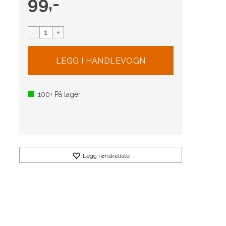
99,-
-
+
100+
På lager
Legg i ønskeliste