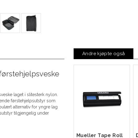
Andre kjøpte også
førstehjelpsveske
veske laget i slitesterk nylon.
ende førstehjelpsutstyr som
ulært alternativ for yngre lag
tstyr tilgjengelig under
Mueller Tape Roll