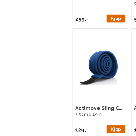
259,-
Kjøp
Actimove Sling Comfort
5,5 cm x 1,9m
129,-
Kjøp