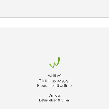
Welli AS
Telefon: 35 02 95 90
E-post:
post@welli.no
Om oss
Betingelser & Vilkår