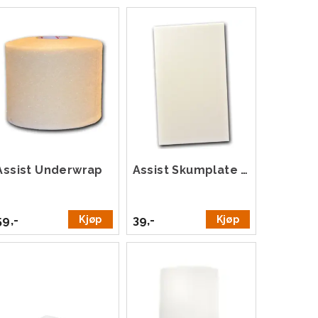
Assist Underwrap
Assist Skumplate 15x25 cm
59,-
39,-
Kjøp
Kjøp