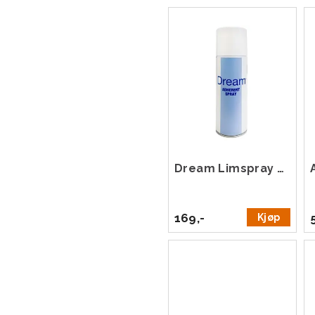
Dream Limspray 200 ml
169,-
Kjøp