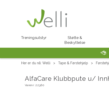
Treningsutstyr
Støtte &
Beskyttelse
Her er du nå:
Welli
>
Tape & Førstehjelp
>
Førstehj
AlfaCare Klubbpute u/ Inn
Varenr:
22360