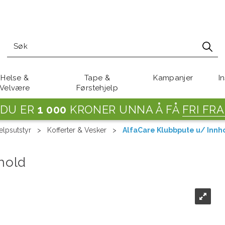
Helse &
Tape &
Kampanjer
I
Velvære
Førstehjelp
DU ER
1 000
KRONER UNNA Å FÅ
FRI FRA
elpsutstyr
>
Kofferter & Vesker
>
AlfaCare Klubbpute u/ Innh
hold