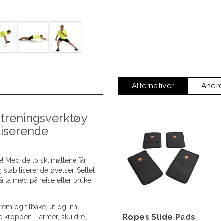
Alternativer
Andr
 treningsverktøy
iliserende
te! Med de to sklimattene får
stabiliserende øvelser. Settet
å ta med på reise eller bruke
rem og tilbake, ut og inn.
Ropes Slide Pads
le kroppen – armer, skuldre,