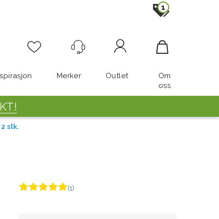
1
Logg inn
nspirasjon
Merker
Outlet
Om
oss
KT!
2 stk.
(1)