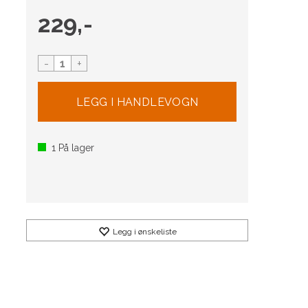
229,-
-
+
1
På lager
Legg i ønskeliste