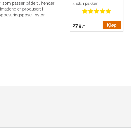
ter som passer både til hender
4 stk. i pakken
imattene er produsert i
oppbevaringspose i nylon
279,-
Kjøp