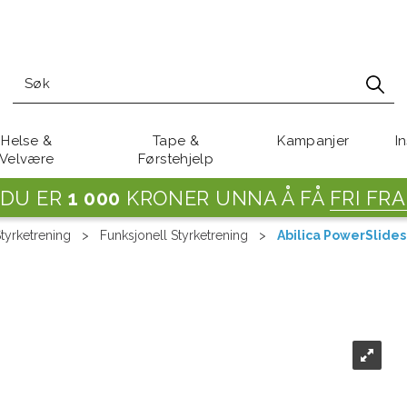
Helse &
Tape &
Kampanjer
I
Velvære
Førstehjelp
DU ER
1 000
KRONER UNNA Å FÅ
FRI FRA
tyrketrening
>
Funksjonell Styrketrening
>
Abilica PowerSlides 