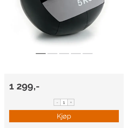
1 299,-
-
+
Kjøp