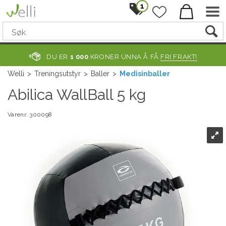
1
DU ER
1 000
KRONER UNNA Å FÅ
FRI FRAKT!
Welli
>
Treningsutstyr
>
Baller
>
Medisinballer
Abilica WallBall 5 kg
Varenr:
300098