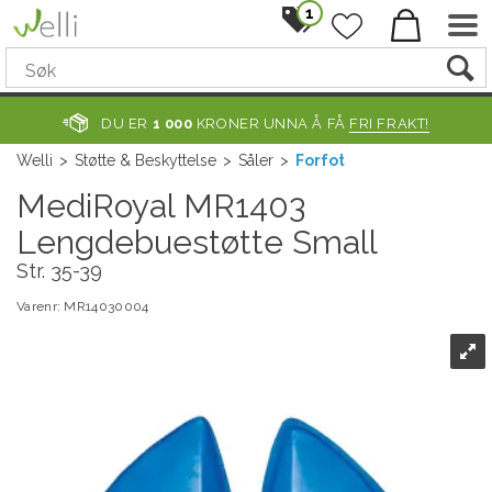
1
DU ER
1 000
KRONER UNNA Å FÅ
FRI FRAKT!
Welli
>
Støtte & Beskyttelse
>
Såler
>
Forfot
MediRoyal MR1403
Lengdebuestøtte Small
Str. 35-39
Varenr:
MR14030004