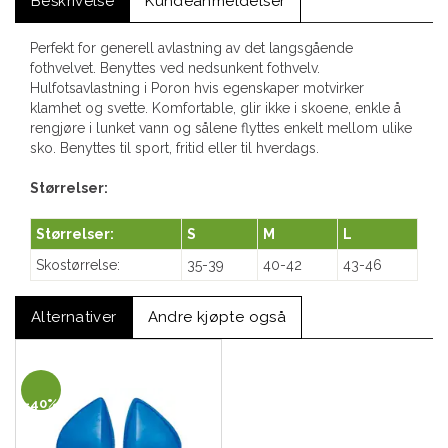
Beskrivelse
Kundeanmeldelser
Perfekt for generell avlastning av det langsgående
fothvelvet. Benyttes ved nedsunkent fothvelv.
Hulfotsavlastning i Poron hvis egenskaper motvirker
klamhet og svette. Komfortable, glir ikke i skoene, enkle å
rengjøre i lunket vann og sålene flyttes enkelt mellom ulike
sko. Benyttes til sport, fritid eller til hverdags.
Størrelser:
Størrelser:
S
M
L
Skostørrelse:
35-39
40-42
43-46
Alternativer
Andre kjøpte også
40%