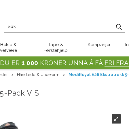
Helse &
Tape &
Kampanjer
I
Velvære
Førstehjelp
DU ER
1 000
KRONER UNNA Å FÅ
FRI FRA
tter
>
Håndledd & Underarm
>
MediRoyal E26 Ekstratrekk 5-
 5-Pack V S