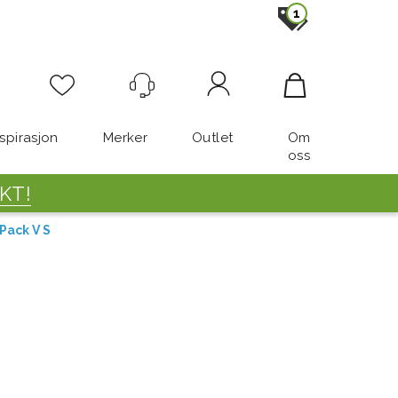
1
Logg inn
nspirasjon
Merker
Outlet
Om
oss
KT!
Pack V S