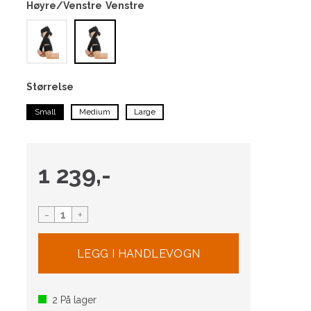
Høyre/Venstre
Venstre
Størrelse
Small
Medium
Large
1 239,-
-
+
2
På lager