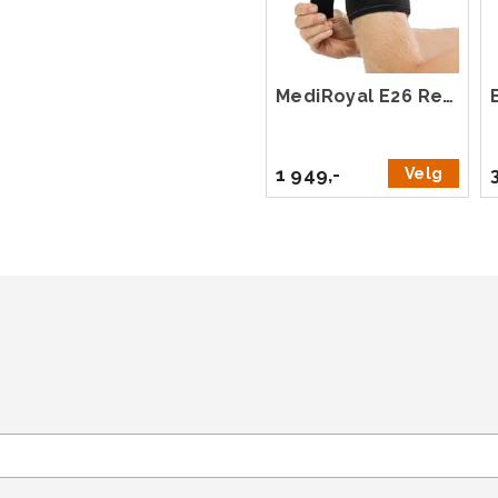
MediRoyal E26 Resto Plus ARX
1 949,-
Velg