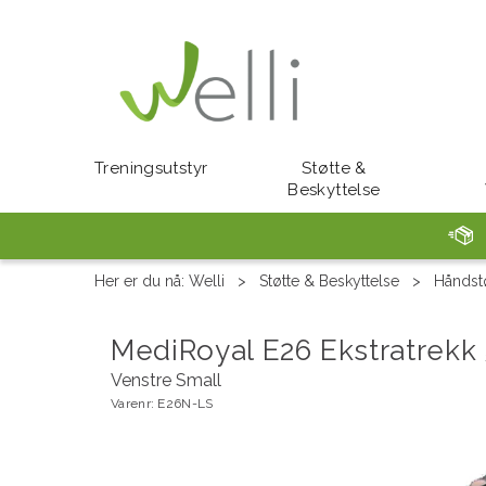
Treningsutstyr
Støtte &
Beskyttelse
Her er du nå:
Welli
>
Støtte & Beskyttelse
>
Håndstø
MediRoyal E26 Ekstratrekk
Venstre Small
Varenr:
E26N-LS