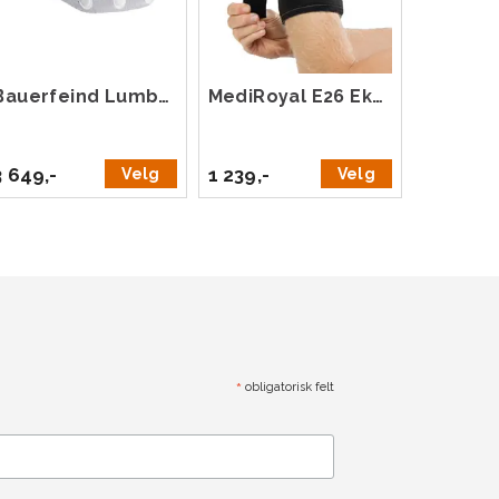
Bauerfeind LumboLoc Forte
MediRoyal E26 Ekstratrekk 5-Pack
3 649,-
1 239,-
Velg
Velg
*
obligatorisk felt