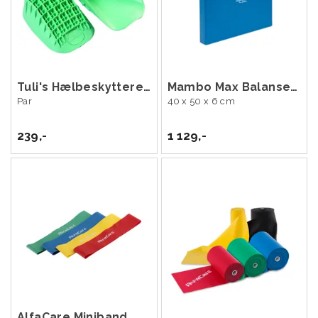
Tuli's Hælbeskyttere Pro
Mambo Max Balansepute Pro
Par
40 x 50 x 6 cm
239,-
1 129,-
AlfaCare Miniband