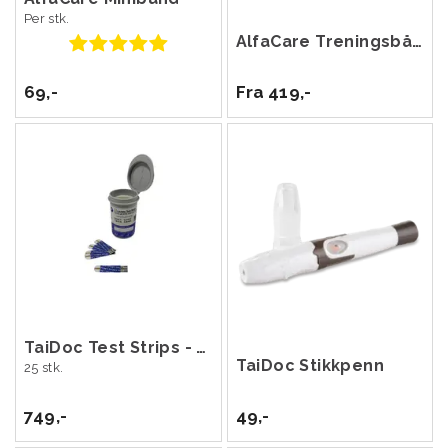
Per stk.
AlfaCare Treningsbånd 25 m
69,-
Fra 419,-
TaiDoc Test Strips - Laktat
TaiDoc Stikkpenn
25 stk.
749,-
49,-