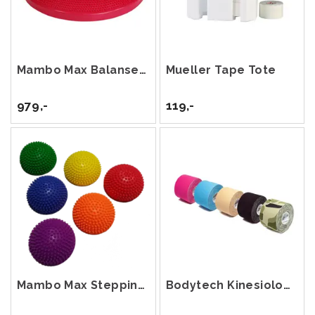
Mambo Max Balansepute 60 cm
Mueller Tape Tote
979,-
119,-
Mambo Max Stepping Stones 6-pack
Bodytech Kinesiology Tape 5cm x 5m