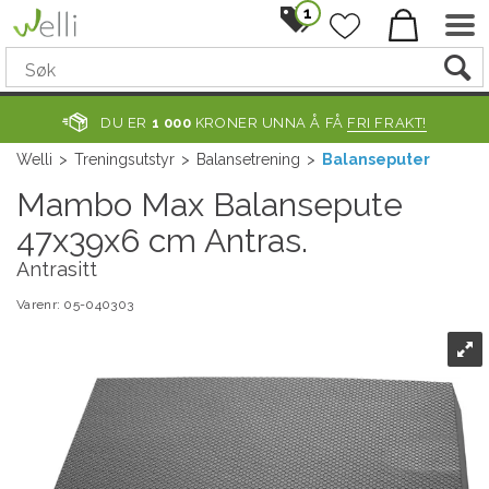
1
DU ER
1 000
KRONER UNNA Å FÅ
FRI FRAKT!
Welli
>
Treningsutstyr
>
Balansetrening
>
Balanseputer
Mambo Max Balansepute
47x39x6 cm Antras.
Antrasitt
Varenr:
05-040303