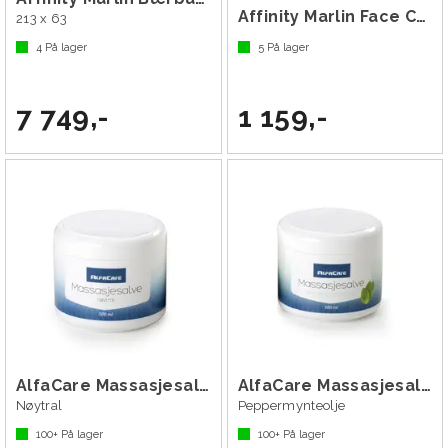
Affinity Marlin Face Cradle Kit
213 x 63
4
På lager
5
På lager
7 749,-
1 159,-
AlfaCare Massasjesalve 500 ml
AlfaCare Massasjesalve 500 ml
Nøytral
Peppermynteolje
100+
På lager
100+
På lager