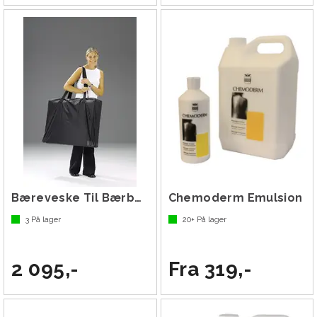
Bæreveske Til Bærbar Behandlingsbenk Grå
Chemoderm Emulsion
3
På lager
20+
På lager
2 095,-
Fra 319,-