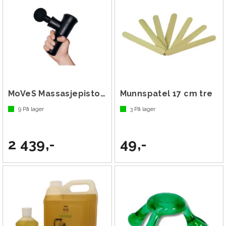
MoVeS Massasjepistol Mini
Munnspatel 17 cm tre
9
På lager
3
På lager
2 439,-
49,-