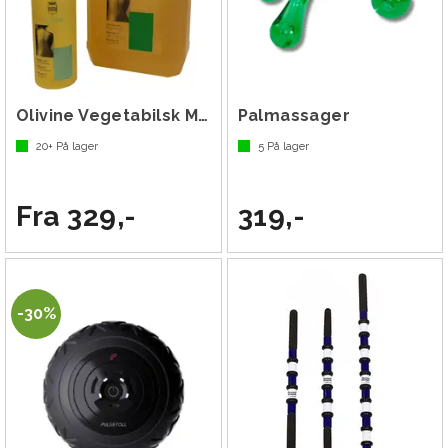
Olivine Vegetabilsk Massasjeolje
Palmassager
20+
På lager
5
På lager
Fra 329,-
319,-
30%