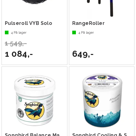
Pulseroll VYB Solo
RangeRoller
4
På lager
4
På lager
1 549,-
1 084,-
649,-
Songbird Balance Massage Wax
Songbird Cooling & Soothing Balm