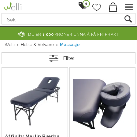
1
DU ER
1 000
KRONER UNNA Å FÅ
FRI FRAKT!
Welli
>
Helse & Velvære
>
Massasje
Filter
Affinity Marlin Bærbar Behandlingsbenk