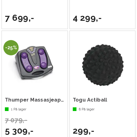
7 699,-
4 299,-
25%
Thumper Massasjeapparat Versa Pro
Togu Actiball
1
På lager
8
På lager
7 079,-
5 309,-
299,-