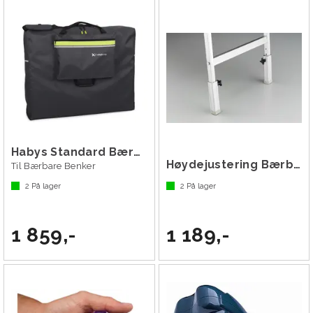
Habys Standard Bæreveske
Høydejustering Bærbar Behandlingsbenk
Til Bærbare Benker
2
På lager
2
På lager
1 859,-
1 189,-