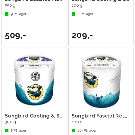
550 g
100 g
9
På lager
4
På lager
509,-
209,-
Songbird Cooling & Soothing Balm
Songbird Fascial Release Wax
300 g
100 g
8
På lager
20+
På lager