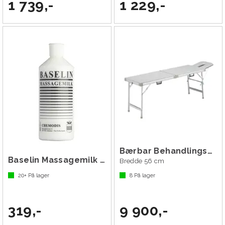
1 739,-
1 229,-
Bærbar Behandlingsbenk Grå
Baselin Massagemilk 500 ml
Bredde 56 cm
20+
På lager
8
På lager
319,-
9 900,-