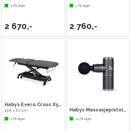
4
På lager
1
På lager
2 670,-
2 760,-
Habys Evero Cross X5 ERGO
Habys Massasjepistol Mini
198 x 67 cm
1
På lager
14
På lager