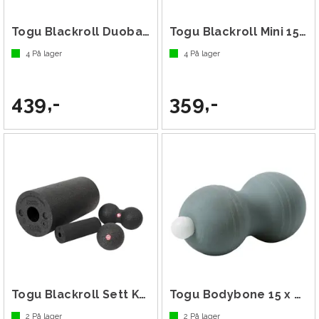
Togu Blackroll Duoball 8 cm
Togu Blackroll Mini 15 cm x 5,5 cm 22 g
4
På lager
4
På lager
439,-
359,-
Togu Blackroll Sett Kompakt
Togu Bodybone 15 x 6,5 cm
2
På lager
2
På lager