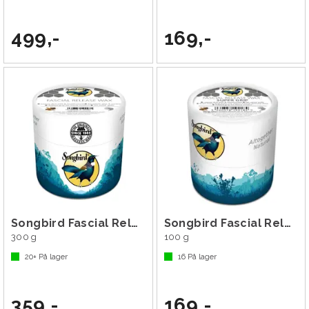
499,-
169,-
Songbird Fascial Release Wax
Songbird Fascial Release Wax: Super Grip
300 g
100 g
20+
På lager
16
På lager
359,-
169,-