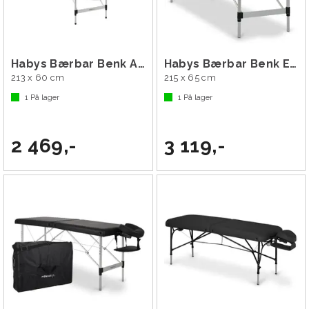
Habys Bærbar Benk Adele 60
Habys Bærbar Benk Estetic Light
213 x 60 cm
215 x 65 cm
1
På lager
1
På lager
2 469,-
3 119,-