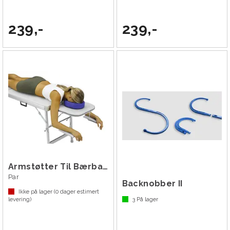
239,-
239,-
Armstøtter Til Bærbar Behandlingsbenk
Par
Backnobber II
Ikke på lager (
0
dager estimert
levering)
3
På lager