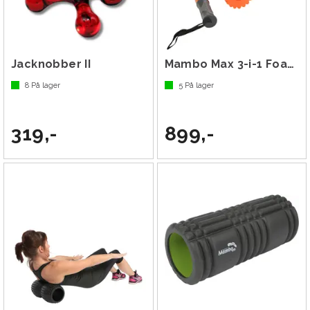
Jacknobber II
Mambo Max 3-i-1 Foam Roller
8
På lager
5
På lager
319,-
899,-