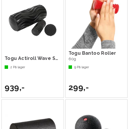
Togu Bantoo Roller
Togu Actiroll Wave Set
60g
2
På lager
9
På lager
939,-
299,-