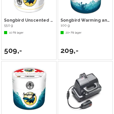
Songbird Unscented Massage Wax
Songbird Warming and Easing Balm
550 g
100 g
10
På lager
20+
På lager
509,-
209,-