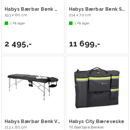
Habys Bærbar Benk Nina
Habys Bærbar Benk Smart
193 x 60 cm
214 x 70 cm
1
På lager
1
På lager
2 495,-
11 699,-
Habys Bærbar Benk Vera 60
Habys City Bæreveske
213 x 60 cm
Til Bærbare Benker