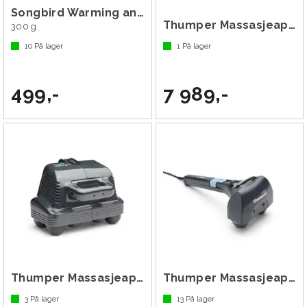
Songbird Warming and Easing Balm
Thumper Massasjeapparat Equine
300 g
10
På lager
1
På lager
499,-
7 989,-
Thumper Massasjeapparat Maxi Pro
Thumper Massasjeapparat Mini Pro
3
På lager
13
På lager