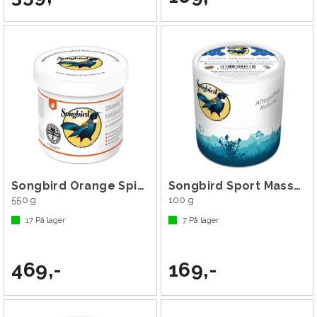
Songbird Orange Spice Massage Wax
Songbird Sport Massage Wax
550 g
100 g
17
På lager
7
På lager
469,-
169,-