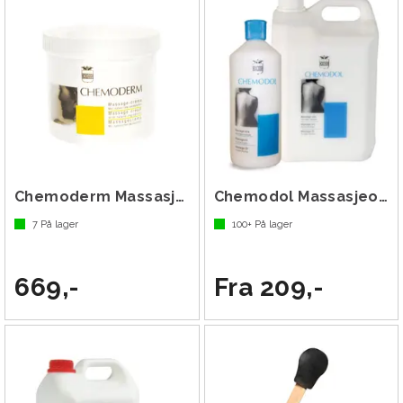
Chemoderm Massasjekrem 500 ml
Chemodol Massasjeolje
7
På lager
100+
På lager
669,-
Fra 209,-