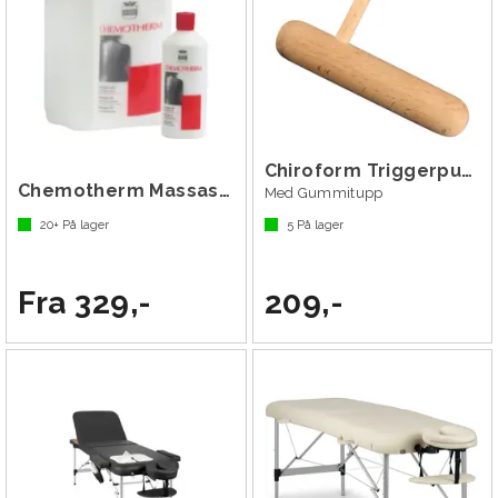
Chiroform Triggerpunkt Pinne
Chemotherm Massasjeolje
Med Gummitupp
20+
På lager
5
På lager
Fra 329,-
209,-