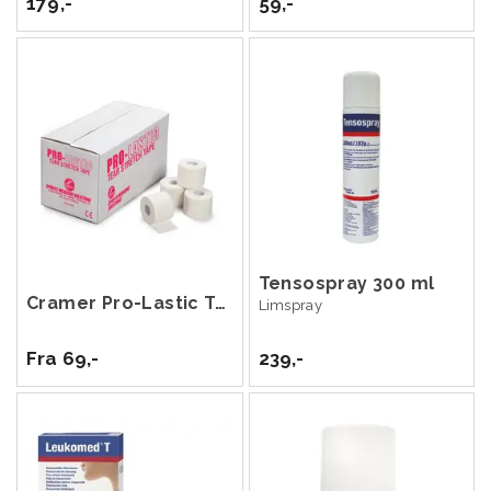
179,-
59,-
Tensospray 300 ml
Cramer Pro-Lastic Tear Stretch Tape
Limspray
Fra 69,-
239,-