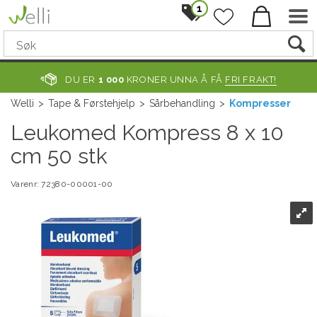
1
DU ER
1 000
KRONER UNNA Å FÅ
FRI FRAKT!
Welli
>
Tape & Førstehjelp
>
Sårbehandling
>
Kompresser
Leukomed Kompress 8 x 10
cm 50 stk
Varenr:
72380-00001-00