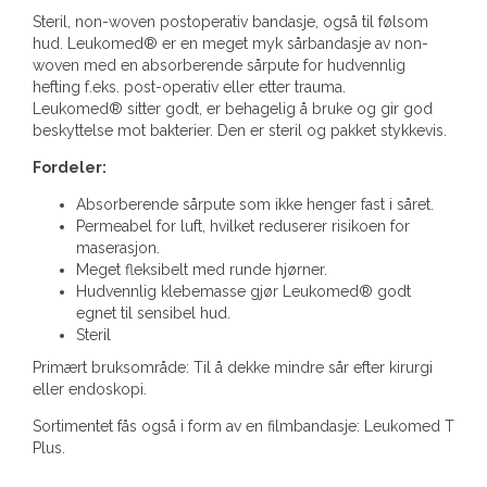
Steril, non-woven postoperativ bandasje, også til følsom
hud. Leukomed® er en meget myk sårbandasje av non-
woven med en absorberende sårpute for hudvennlig
hefting f.eks. post-operativ eller etter trauma.
Leukomed® sitter godt, er behagelig å bruke og gir god
beskyttelse mot bakterier. Den er steril og pakket stykkevis.
Fordeler:
Absorberende sårpute som ikke henger fast i såret.
Permeabel for luft, hvilket reduserer risikoen for
maserasjon.
Meget fleksibelt med runde hjørner.
Hudvennlig klebemasse gjør Leukomed® godt
egnet til sensibel hud.
Steril
Primært bruksområde: Til å dekke mindre sår efter kirurgi
eller endoskopi.
Sortimentet fås også i form av en filmbandasje: Leukomed T
Plus.