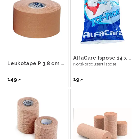
AlfaCare Ispose 14 x 21 cm
Leukotape P 3,8 cm x 13,7 m
Norskprodusert ispose
149,-
19,-