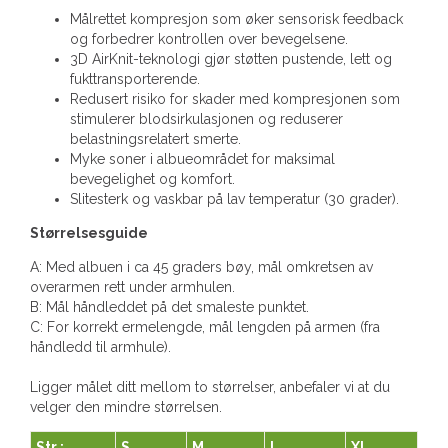
Målrettet kompresjon som øker sensorisk feedback
og forbedrer kontrollen over bevegelsene.
3D AirKnit-teknologi gjør støtten pustende, lett og
fukttransporterende.
Redusert risiko for skader med kompresjonen som
stimulerer blodsirkulasjonen og reduserer
belastningsrelatert smerte.
Myke soner i albueområdet for maksimal
bevegelighet og komfort.
Slitesterk og vaskbar på lav temperatur (30 grader).
Størrelsesguide
A: Med albuen i ca 45 graders bøy, mål omkretsen av
overarmen rett under armhulen.
B: Mål håndleddet på det smaleste punktet.
C: For korrekt ermelengde, mål lengden på armen (fra
håndledd til armhule).
Ligger målet ditt mellom to størrelser, anbefaler vi at du
velger den mindre størrelsen.
Str.:
S
M
L
XL