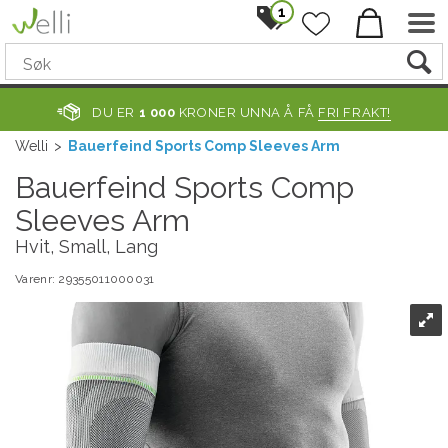
1
DU ER
1 000
KRONER UNNA Å FÅ
FRI FRAKT!
Welli
>
Bauerfeind Sports Comp Sleeves Arm
Bauerfeind Sports Comp
Sleeves Arm
Hvit, Small, Lang
Varenr:
29355011000031