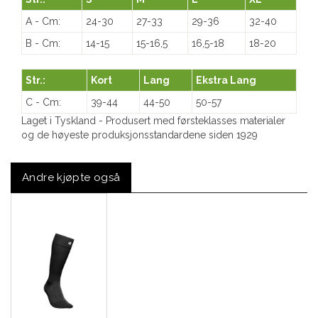
A - Cm:
24-30
27-33
29-36
32-40
B - Cm:
14-15
15-16,5
16,5-18
18-20
Str.:
Kort
Lang
Ekstra Lang
C - Cm:
39-44
44-50
50-57
Laget i Tyskland - Produsert med førsteklasses materialer
og de høyeste produksjonsstandardene siden 1929
Andre kjøpte også