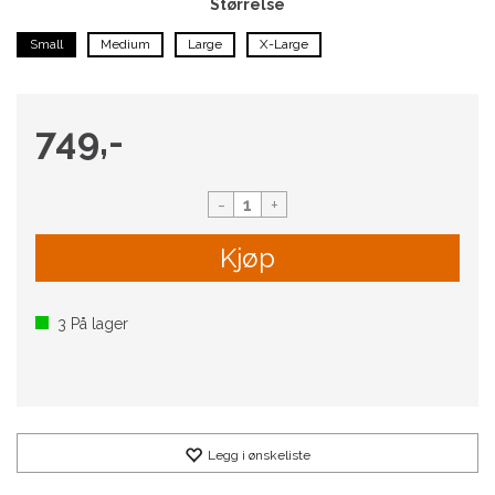
Størrelse
Small
Medium
Large
X-Large
749,-
-
+
Kjøp
3
På lager
Legg i ønskeliste