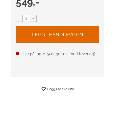
549,-
-
+
Ikke på lager (
9
dager estimert levering)
Legg i ønskeliste