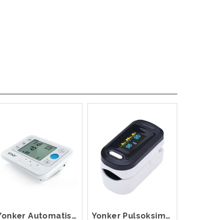
Yonker Automatisk Blodtrykksmåler
Yonker Pulsoksimeter