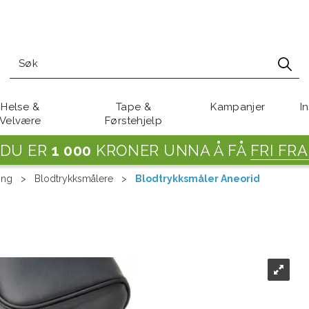
Helse &
Tape &
Kampanjer
I
Velvære
Førstehjelp
DU ER
1 000
KRONER UNNA Å FÅ
FRI FRA
ing
>
Blodtrykksmålere
>
Blodtrykksmåler Aneorid