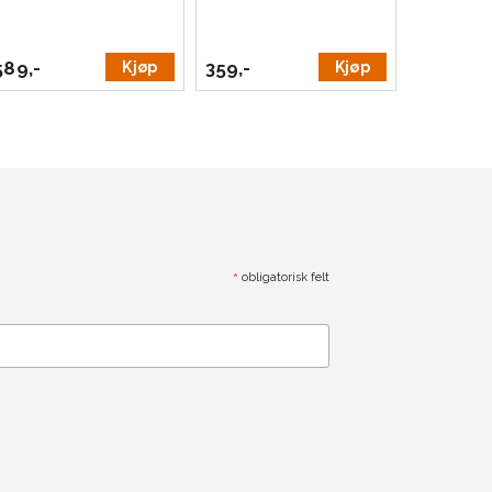
589,-
359,-
Kjøp
Kjøp
*
obligatorisk felt