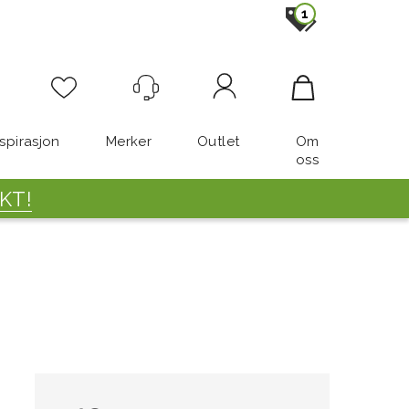
1
Logg inn
nspirasjon
Merker
Outlet
Om
oss
KT!