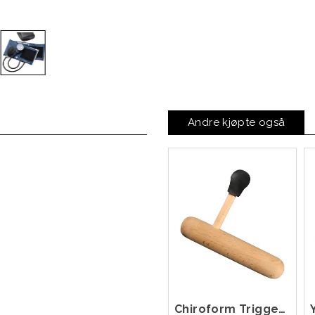
Andre kjøpte også
Chiroform Triggerpunkt Pinne