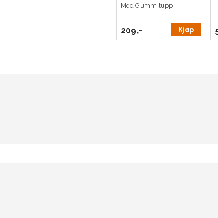
Med Gummitupp
209,-
Kjøp